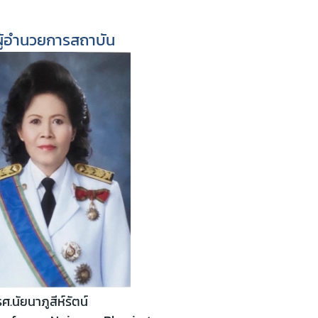
ู้อำนวยการสถาบัน
รศ.นัยนาภูสีห์รัตน์