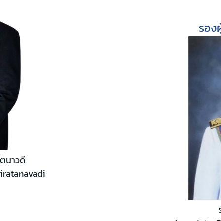
รองผ
รัตนาวดี
iratanavadi